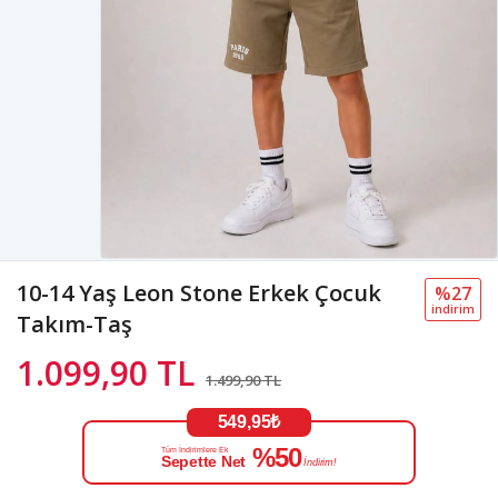
10-14 Yaş Leon Stone Erkek Çocuk
%27
i̇ndi̇ri̇m
Takım-Taş
1.099,90 TL
1.499,90 TL
549,95₺
%50
Tüm İndirimlere Ek
Sepette Net
İndirim!