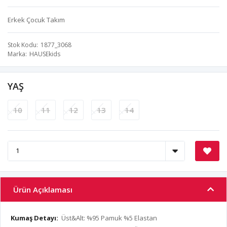
Erkek Çocuk Takım
Stok Kodu
1877_3068
Marka
HAUSEkids
YAŞ
10
11
12
13
14
Ürün Açıklaması
Kumaş Detayı:
Üst&Alt: %95 Pamuk %5 Elastan