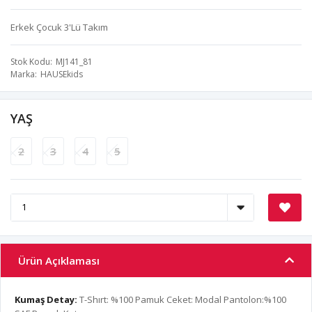
Erkek Çocuk 3'Lü Takım
Stok Kodu
MJ141_81
Marka
HAUSEkids
YAŞ
2
3
4
5
Ürün Açıklaması
Kumaş Detay
:
T-Shırt: %100 Pamuk Ceket: Modal Pantolon:%100