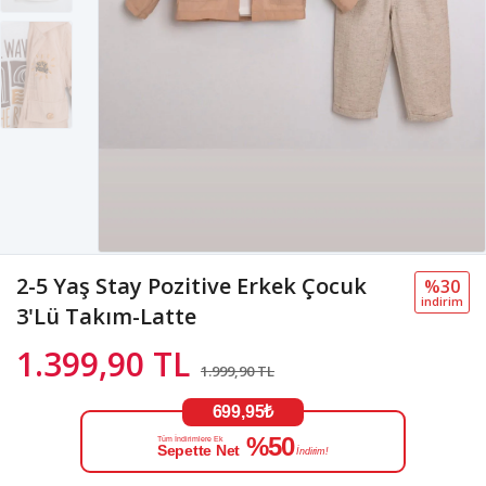
2-5 Yaş Stay Pozitive Erkek Çocuk
%30
i̇ndi̇ri̇m
3'Lü Takım-Latte
1.399,90 TL
1.999,90 TL
699,95₺
%50
Tüm İndirimlere Ek
Sepette Net
İndirim!