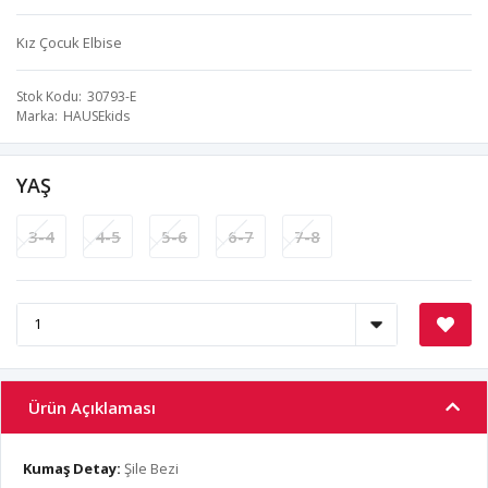
Kız Çocuk Elbise
Stok Kodu
30793-E
Marka
HAUSEkids
YAŞ
3-4
4-5
5-6
6-7
7-8
Ürün Açıklaması
Kumaş Detay:
Şile Bezi