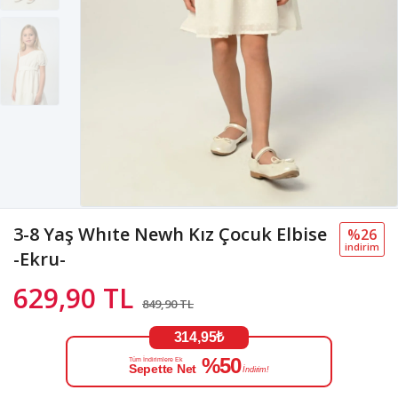
3-8 Yaş Whıte Newh Kız Çocuk Elbise
%26
i̇ndi̇ri̇m
-Ekru-
629,90 TL
849,90 TL
314,95₺
%50
Tüm İndirimlere Ek
Sepette Net
İndirim!