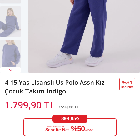
4-15 Yaş Lisanslı Us Polo Assn Kız
%31
i̇ndi̇ri̇m
Çocuk Takım-İndigo
1.799,90 TL
2.599,00 TL
899,95₺
%50
Tüm İndirimlere Ek
Sepette Net
İndirim!