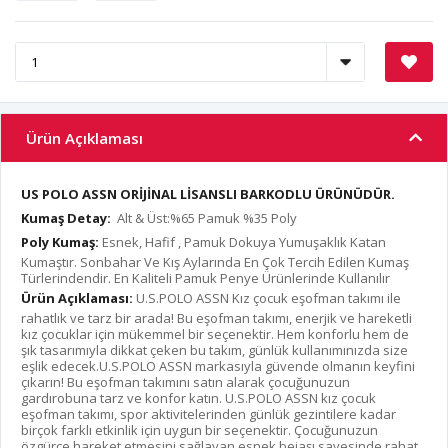
Ürün Açıklaması
US POLO ASSN ORİJİNAL LİSANSLI BARKODLU ÜRÜNÜDÜR.
Kumaş Detay:
Alt & Üst:%65 Pamuk %35 Poly
Poly Kumaş:
Esnek, Hafif , Pamuk Dokuya Yumuşaklık Katan
Kumaştır. Sonbahar Ve Kış Aylarında En Çok Tercih Edilen Kumaş
Türlerindendir. En Kaliteli Pamuk Penye Ürünlerinde Kullanılır
Ürün Açıklaması:
U.S.POLO ASSN Kız çocuk eşofman takımı ile
rahatlık ve tarz bir arada! Bu eşofman takımı, enerjik ve hareketli
kız çocuklar için mükemmel bir seçenektir. Hem konforlu hem de
şık tasarımıyla dikkat çeken bu takım, günlük kullanımınızda size
eşlik edecek.U.S.POLO ASSN markasıyla güvende olmanın keyfini
çıkarın! Bu eşofman takımını satın alarak çocuğunuzun
gardırobuna tarz ve konfor katın. U.S.POLO ASSN kız çocuk
eşofman takımı, spor aktivitelerinden günlük gezintilere kadar
birçok farklı etkinlik için uygun bir seçenektir. Çocuğunuzun
özgürce hareket etmesini sağlayan esnek bejaşı sayesinde rahat