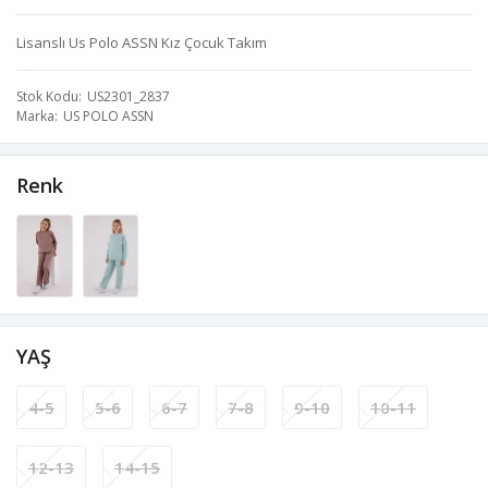
Lisanslı Us Polo ASSN Kız Çocuk Takım
Stok Kodu
US2301_2837
Marka
US POLO ASSN
Renk
YAŞ
4-5
5-6
6-7
7-8
9-10
10-11
12-13
14-15