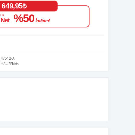
649,95₺
%50
 Ek
 Net
İndirim!
47512-A
HAUSEkids