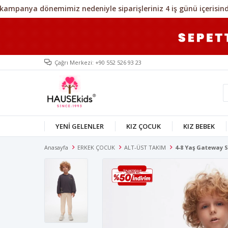
Çağrı Merkezi: +90 552 526 93 23
YENİ GELENLER
KIZ ÇOCUK
KIZ BEBEK
Anasayfa
ERKEK ÇOCUK
ALT-ÜST TAKIM
4-8 Yaş Gateway 