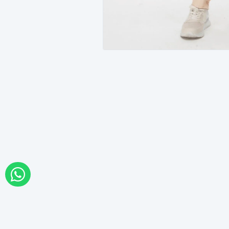
WHATSAPP İLE SİPARİŞ VER