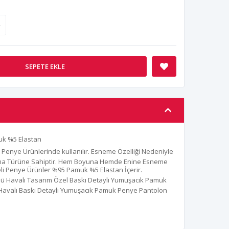
8
SEPETE EKLE
k %5 Elastan
 Penye Ürünlerinde kullanılır. Esneme Özelliği Nedeniyle
uma Türüne Sahiptir. Hem Boyuna Hemde Enine Esneme
iteli Penye Ürünler %95 Pamuk %5 Elastan İçerir.
nlü Havalı Tasarım Özel Baskı Detaylı Yumuşacık Pamuk
i Havalı Baskı Detaylı Yumuşacık Pamuk Penye Pantolon