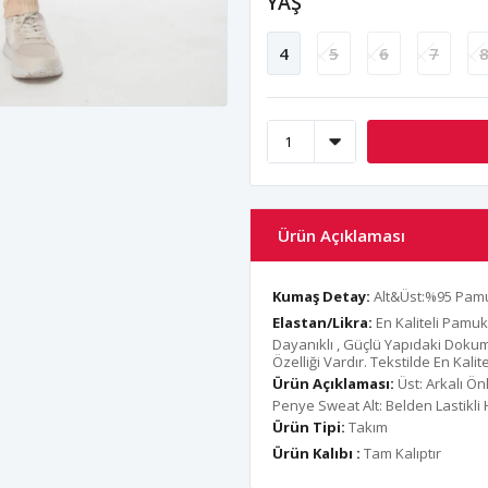
YAŞ
4
5
6
7
Ürün Açıklaması
Kumaş Detay:
Alt&Üst:%95 Pamu
Elastan/Likra:
En Kaliteli Pamuk
Dayanıklı , Güçlü Yapıdaki Dok
Özelliği Vardır. Tekstilde En Kal
Ürün Açıklaması:
Üst: Arkalı Ö
Penye Sweat Alt: Belden Lastikl
Ürün Tipi:
Takım
Ürün Kalıbı :
Tam Kalıptır