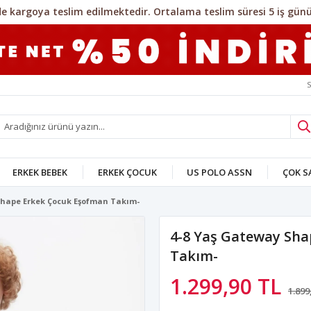
S
ERKEK BEBEK
ERKEK ÇOCUK
US POLO ASSN
ÇOK 
Shape Erkek Çocuk Eşofman Takım-
4-8 Yaş Gateway Sh
Takım-
1.299,90 TL
1.899