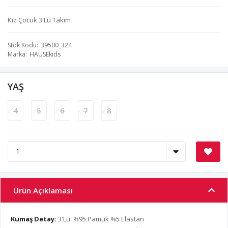
Kız Çocuk 3'Lü Takım
Stok Kodu
39500_324
Marka
HAUSEkids
YAŞ
4
5
6
7
8
Ürün Açıklaması
Kumaş Detay:
3'Lü: %95 Pamuk %5 Elastan