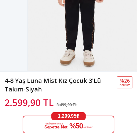
4-8 Yaş Luna Mist Kız Çocuk 3'Lü
%26
i̇ndi̇ri̇m
Takım-Siyah
2.599,90 TL
3.499,90 TL
1.299,95₺
%50
Tüm İndirimlere Ek
Sepette Net
İndirim!