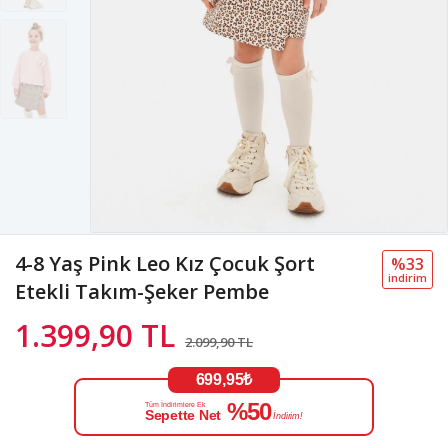
4-8 Yaş Pink Leo Kız Çocuk Şort
%33
i̇ndi̇ri̇m
Etekli Takım-Şeker Pembe
1.399,90 TL
2.099,90 TL
699,95₺
%50
Tüm İndirimlere Ek
Sepette Net
İndirim!