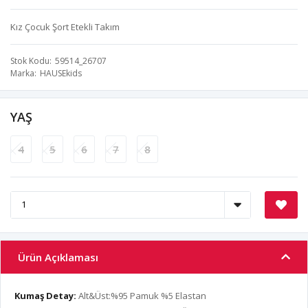
Kız Çocuk Şort Etekli Takım
Stok Kodu
59514_26707
Marka
HAUSEkids
YAŞ
4
5
6
7
8
Ürün Açıklaması
Kumaş Detay:
Alt&Üst:%95 Pamuk %5 Elastan