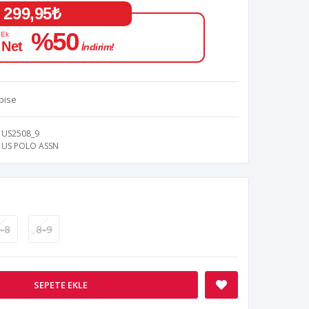
299,95₺
%50
 Ek
 Net
İndirim!
lbise
US2508_9
US POLO ASSN
-8
8-9
SEPETE EKLE