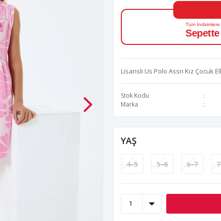
Tüm İndirimlere
Sepette
Lisanslı Us Polo Assn Kız Çocuk E
Stok Kodu
Marka
YAŞ
4-5
5-6
6-7
7