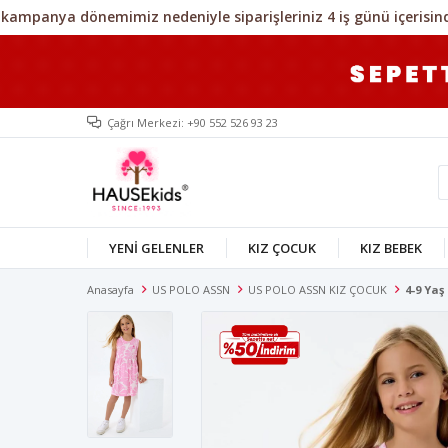
Çağrı Merkezi: +90 552 526 93 23
YENİ GELENLER
KIZ ÇOCUK
KIZ BEBEK
Anasayfa
US POLO ASSN
US POLO ASSN KIZ ÇOCUK
4-9 Yaş