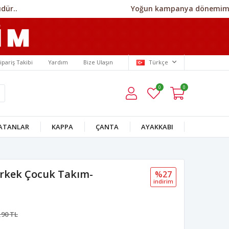
Yoğun kampanya dönemimiz nede
ipariş Takibi
Yardım
Bize Ulaşın
Türkçe
0
0
SATANLAR
KAPPA
ÇANTA
AYAKKABI
Erkek Çocuk Takım-
%27
i̇ndi̇ri̇m
,90 TL