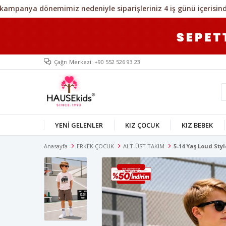
Çağrı Merkezi: +90 552 526 93 23
YENİ GELENLER
KIZ ÇOCUK
KIZ BEBEK
Anasayfa
ERKEK ÇOCUK
ALT-ÜST TAKIM
5-14 Yaş Loud St