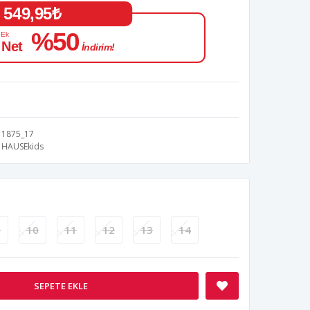
549,95₺
%50
 Ek
 Net
İndirim!
1875_17
HAUSEkids
9
10
11
12
13
14
SEPETE EKLE