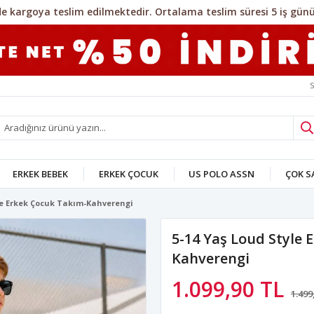
S
ERKEK BEBEK
ERKEK ÇOCUK
US POLO ASSN
ÇOK 
yle Erkek Çocuk Takım-Kahverengi
5-14 Yaş Loud Style 
Kahverengi
1.099,90 TL
1.499