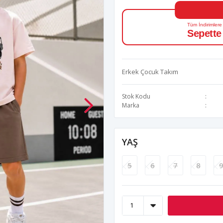
Tüm İndirimlere
Sepette
Erkek Çocuk Takım
Stok Kodu
Marka
YAŞ
5
6
7
8