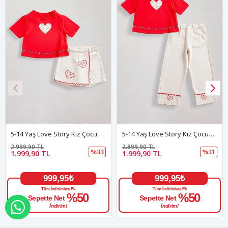
5-14 Yaş Love Story Kız Çocuk Şort Etekli Takım-Kırmızı
5-14 Yaş Love Story Kız Çocuk Pantolonlu Takım-Kırmızı
2.999,90 TL
2.899,90 TL
%33
%31
1.999,90 TL
1.999,90 TL
999,95₺
999,95₺
Tüm İndirimlere Ek
Tüm İndirimlere Ek
%50
%50
Sepette Net
Sepette Net
WHATSAPP İLE SİPARİŞ VER
İndirim!
İndirim!