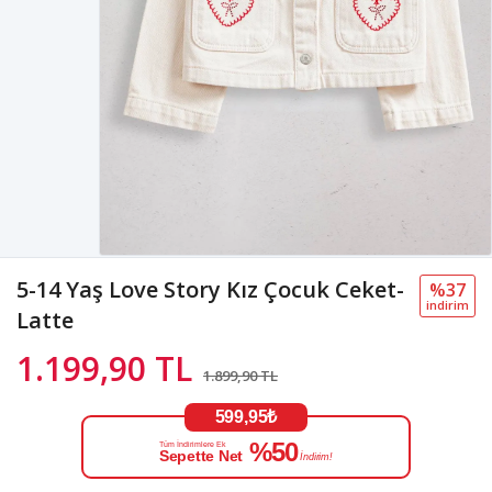
5-14 Yaş Love Story Kız Çocuk Ceket-
%37
i̇ndi̇ri̇m
Latte
1.199,90 TL
1.899,90 TL
599,95₺
%50
Tüm İndirimlere Ek
Sepette Net
İndirim!