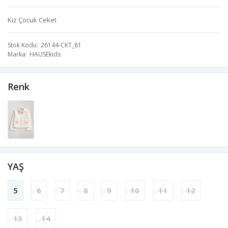
Kız Çocuk Ceket
Stok Kodu
26144-CKT_81
Marka
HAUSEkids
Renk
YAŞ
5
6
7
8
9
10
11
12
13
14