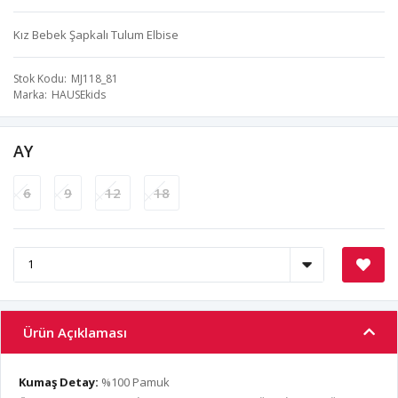
Kız Bebek Şapkalı Tulum Elbise
Stok Kodu
MJ118_81
Marka
HAUSEkids
AY
6
9
12
18
Ürün Açıklaması
Kumaş Detay:
%100 Pamuk