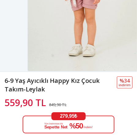
6-9 Yaş Ayıcıklı Happy Kız Çocuk
%34
i̇ndi̇ri̇m
Takım-Leylak
559,90 TL
849,90 TL
279,95₺
%50
Tüm İndirimlere Ek
Sepette Net
İndirim!