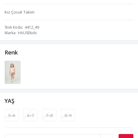
Kız Çocuk Takım
Stok Kodu
4412_49
Marka
HAUSEkids
Renk
YAŞ
5-6
6-7
7-8
8-9