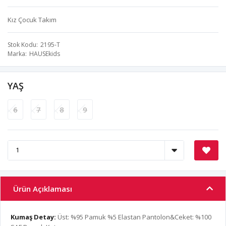
Kız Çocuk Takım
Stok Kodu
2195-T
Marka
HAUSEkids
YAŞ
6
7
8
9
Ürün Açıklaması
Kumaş Detay:
Üst: %95 Pamuk %5 Elastan Pantolon&Ceket: %100