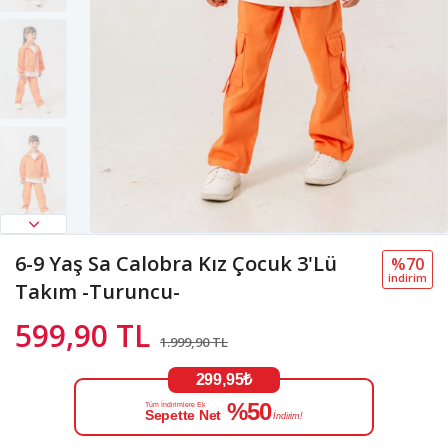
6-9 Yaş Sa Calobra Kız Çocuk 3'Lü
%70
i̇ndi̇ri̇m
Takım -Turuncu-
599,90 TL
1.999,90 TL
299,95₺
%50
Tüm İndirimlere Ek
Sepette Net
İndirim!