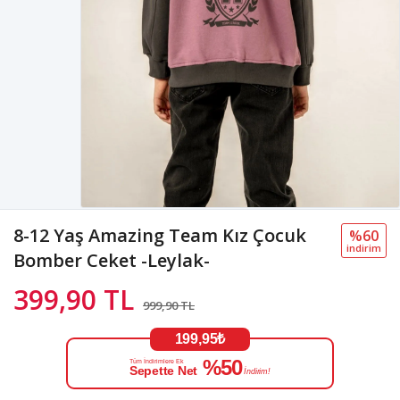
8-12 Yaş Amazing Team Kız Çocuk
%60
i̇ndi̇ri̇m
Bomber Ceket -Leylak-
399,90 TL
999,90 TL
199,95₺
%50
Tüm İndirimlere Ek
Sepette Net
İndirim!