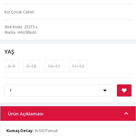
Kız Çocuk Ceket
Stok Kodu
23215-L
Marka
HAUSEkids
YAŞ
8-9
9-10
10-11
11-12
Ürün Açıklaması
Kumaş Detay:
%100 Pamuk