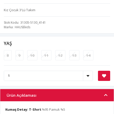
Kız Çocuk 3'Lü Takım
Stok Kodu
31305-5130_4141
Marka
HAUSEkids
YAŞ
8
9
10
11
12
13
14
Ürün Açıklaması
Kumaş Detay:
T-Shırt
:%95 Pamuk %5