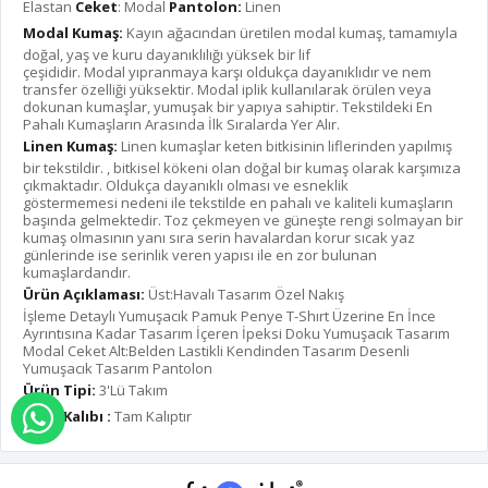
Elastan
Ceket
: Modal
Pantolon:
Linen
Modal Kumaş:
Kayın ağacından üretilen modal kumaş, tamamıyla
doğal, yaş ve kuru dayanıklılığı yüksek bir lif
çeşididir. Modal yıpranmaya karşı oldukça dayanıklıdır ve nem
transfer özelliği yüksektir. Modal iplik kullanılarak örülen veya
dokunan kumaşlar, yumuşak bir yapıya sahiptir. Tekstildeki En
Pahalı Kumaşların Arasında İlk Sıralarda Yer Alır.
Linen Kumaş:
Linen kumaşlar keten bitkisinin liflerinden yapılmış
bir tekstildir. , bitkisel kökeni olan doğal bir kumaş olarak karşımıza
çıkmaktadır. Oldukça dayanıklı olması ve esneklik
göstermemesi nedeni ile tekstilde en pahalı ve kaliteli kumaşların
başında gelmektedir. Toz çekmeyen ve güneşte rengi solmayan bir
kumaş olmasının yanı sıra serin havalardan korur sıcak yaz
günlerinde ise serinlik veren yapısı ile en zor bulunan
kumaşlardandır.
Ürün Açıklaması:
Üst:Havalı Tasarım Özel Nakış
İşleme Detaylı Yumuşacık Pamuk Penye T-Shırt Üzerine En İnce
Ayrıntısına Kadar Tasarım İçeren İpeksi Doku Yumuşacık Tasarım
Modal Ceket Alt:Belden Lastikli Kendinden Tasarım Desenli
Yumuşacık Tasarım Pantolon
Ürün Tipi:
3'Lü Takım
Ürün Kalıbı :
Tam Kalıptır
WHATSAPP İLE SİPARİŞ VER