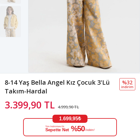
8-14 Yaş Bella Angel Kız Çocuk 3'Lü
%32
i̇ndi̇ri̇m
Takım-Hardal
3.399,90 TL
4.999,90 TL
1.699,95₺
%50
Tüm İndirimlere Ek
Sepette Net
İndirim!