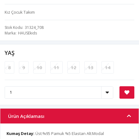
Kız Çocuk Takım
Stok Kodu
31324_708
Marka
HAUSEkids
YAŞ
8
9
10
11
12
13
14
Ürün Açıklaması
Kumaş Detay:
Üst:%95 Pamuk %5 Elastan Alt:Modal