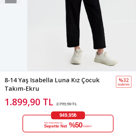
8-14 Yaş Isabella Luna Kız Çocuk
%32
i̇ndi̇ri̇m
Takım-Ekru
1.899,90 TL
2.799,90 TL
949,95₺
%50
Tüm İndirimlere Ek
Sepette Net
İndirim!