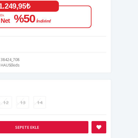
1.249,95₺
%50
 Ek
 Net
İndirim!
38424_708
HAUSEkids
12
13
14
SEPETE EKLE