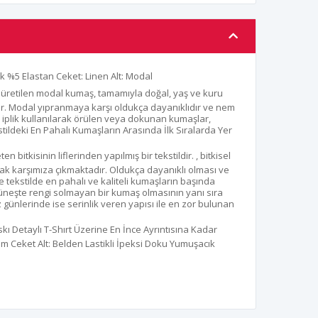
 %5 Elastan Ceket: Linen Alt: Modal
üretilen modal kumaş, tamamıyla doğal, yaş ve kuru
didir. Modal yıpranmaya karşı oldukça dayanıklıdır ve nem
l iplik kullanılarak örülen veya dokunan kumaşlar,
tildeki En Pahalı Kumaşların Arasında İlk Sıralarda Yer
 bitkisinin liflerinden yapılmış bir tekstildir. , bitkisel
ak karşımıza çıkmaktadır. Oldukça dayanıklı olması ve
 tekstilde en pahalı ve kaliteli kumaşların başında
neşte rengi solmayan bir kumaş olmasının yanı sıra
günlerinde ise serinlik veren yapısı ile en zor bulunan
kı Detaylı T-Shırt Üzerine En İnce Ayrıntısına Kadar
 Ceket Alt: Belden Lastikli İpeksi Doku Yumuşacık