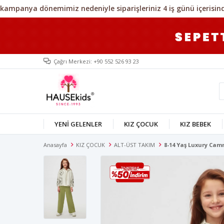
Çağrı Merkezi: +90 552 526 93 23
YENİ GELENLER
KIZ ÇOCUK
KIZ BEBEK
Anasayfa
KIZ ÇOCUK
ALT-ÜST TAKIM
8-14 Yaş Luxury Cam