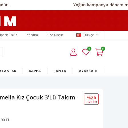
Yoğun kampanya dönemimiz ned
ipariş Takibi
Yardım
Bize Ulaşın
Türkçe
0
0
SATANLAR
KAPPA
ÇANTA
AYAKKABI
melia Kız Çocuk 3'Lü Takım-
%26
i̇ndi̇ri̇m
,90 TL