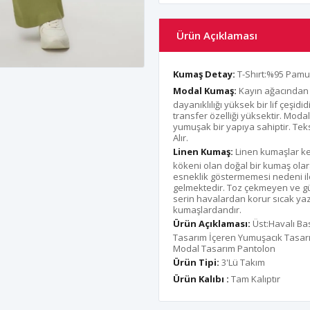
Ürün Açıklaması
Kumaş Detay:
T-Shırt:%95 Pamuk
Modal Kumaş:
Kayın ağacından 
dayanıklılığı yüksek bir lif çeşi
transfer özelliği yüksektir. Moda
yumuşak bir yapıya sahiptir. Teks
Alır.
Linen Kumaş:
Linen kumaşlar keten
kökeni olan doğal bir kumaş olar
esneklik göstermemesi nedeni ile
gelmektedir. Toz çekmeyen ve gü
serin havalardan korur sıcak yaz 
kumaşlardandır.
Ürün Açıklaması:
Üst:Havalı Bas
Tasarım İçeren Yumuşacık Tasarım
Modal Tasarım Pantolon
Ürün Tipi:
3'Lü Takım
Ürün Kalıbı :
Tam Kalıptır