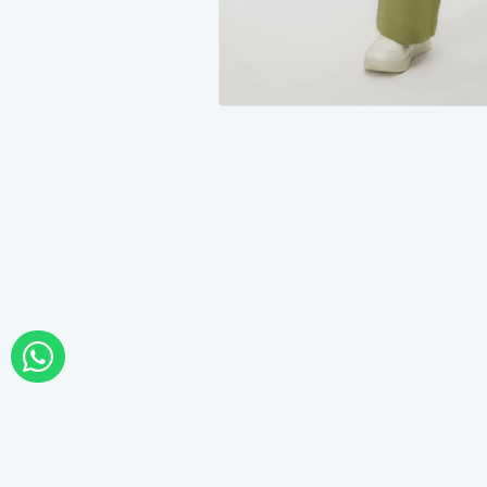
WHATSAPP İLE SİPARİŞ VER