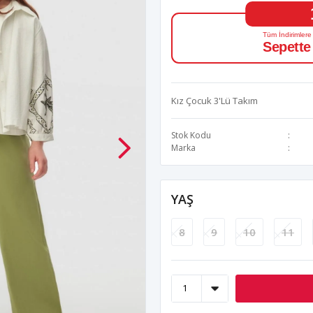
Tüm İndirimlere
Sepette
Kız Çocuk 3'Lü Takım
Stok Kodu
Marka
YAŞ
8
9
10
11