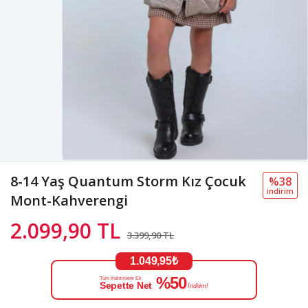
8-14 Yaş Quantum Storm Kız Çocuk
%38
i̇ndi̇ri̇m
Mont-Kahverengi
2.099,90 TL
3.399,90 TL
1.049,95₺
%50
Tüm İndirimlere Ek
Sepette Net
İndirim!