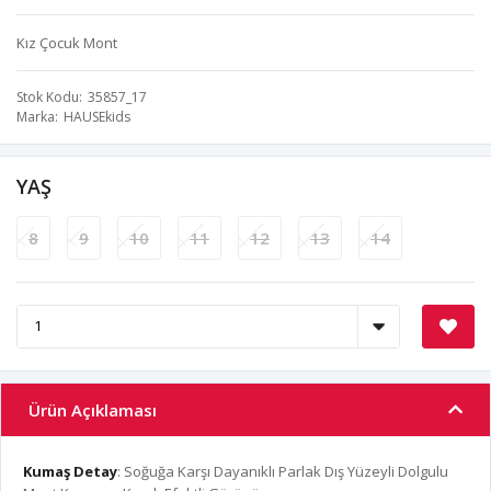
Kız Çocuk Mont
Stok Kodu
35857_17
Marka
HAUSEkids
YAŞ
8
9
10
11
12
13
14
Ürün Açıklaması
Kumaş Detay
: Soğuğa Karşı Dayanıklı Parlak Dış Yüzeyli Dolgulu