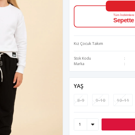
Tüm İndirimlere
Sepette
Kız Çocuk Takım
Stok Kodu
Marka
YAŞ
8-9
9-10
10-11