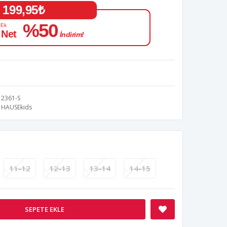
199,95₺
%50
 Ek
 Net
İndirim!
2361-S
HAUSEkids
11-12
12-13
13-14
14-15
SEPETE EKLE