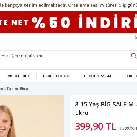
S
ERKEK BEBEK
ERKEK ÇOCUK
US POLO ASSN
ÇOK 
ocuk Takım -Ekru
8-15 Yaş BİG SALE M
Ekru
399,90 TL
1.399,90 