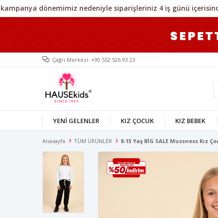
Çağrı Merkezi: +90 552 526 93 23
YENİ GELENLER
KIZ ÇOCUK
KIZ BEBEK
Anasayfa
TÜM ÜRÜNLER
8-15 Yaş BİG SALE Mussness Kız Ç