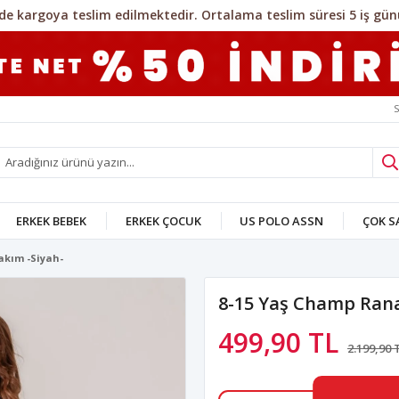
S
ERKEK BEBEK
ERKEK ÇOCUK
US POLO ASSN
ÇOK 
akım -Siyah-
8-15 Yaş Champ Rana
499,90 TL
2.199,90 