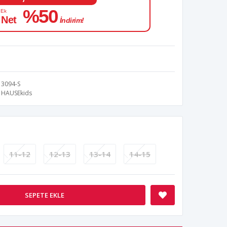
%50
 Ek
 Net
İndirim!
3094-S
HAUSEkids
11-12
12-13
13-14
14-15
SEPETE EKLE