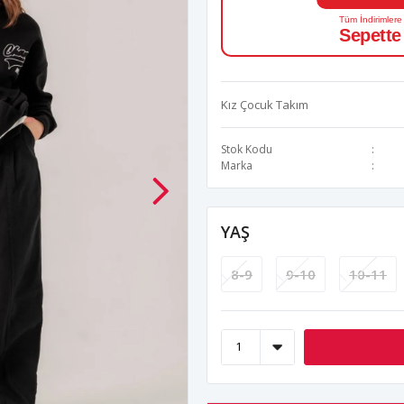
Tüm İndirimlere
Sepette
Kız Çocuk Takım
Stok Kodu
Marka
YAŞ
8-9
9-10
10-11