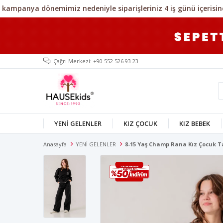
Çağrı Merkezi: +90 552 526 93 23
YENİ GELENLER
KIZ ÇOCUK
KIZ BEBEK
Anasayfa
YENİ GELENLER
8-15 Yaş Champ Rana Kız Çocuk T