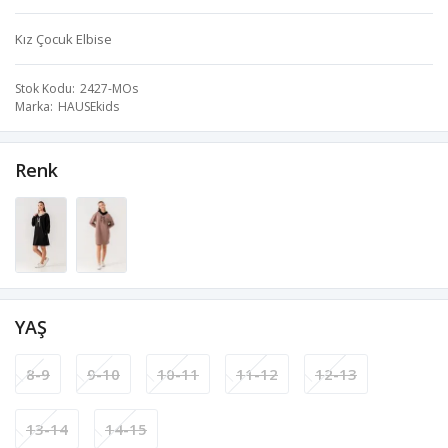
Kız Çocuk Elbise
Stok Kodu
2427-MOs
Marka
HAUSEkids
Renk
YAŞ
8-9
9-10
10-11
11-12
12-13
13-14
14-15