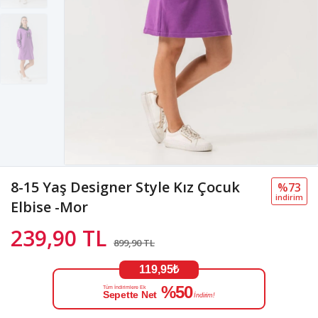
8-15 Yaş Designer Style Kız Çocuk
%73
i̇ndi̇ri̇m
Elbise -Mor
239,90 TL
899,90 TL
119,95₺
%50
Tüm İndirimlere Ek
Sepette Net
İndirim!