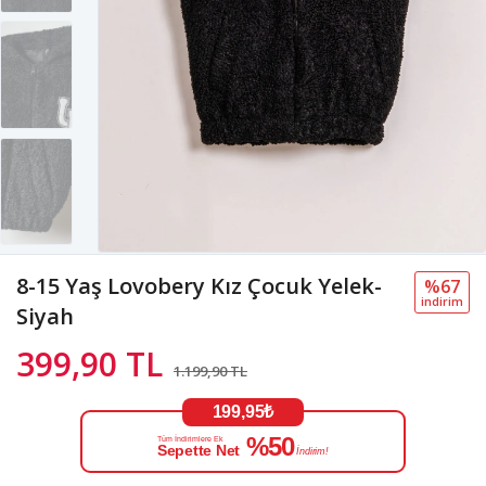
8-15 Yaş Lovobery Kız Çocuk Yelek-
%67
i̇ndi̇ri̇m
Siyah
399,90 TL
1.199,90 TL
199,95₺
%50
Tüm İndirimlere Ek
Sepette Net
İndirim!