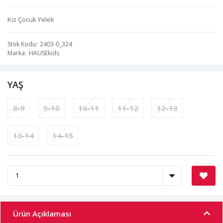
Kız Çocuk Yelek
Stok Kodu
2403-0_324
Marka
HAUSEkids
YAŞ
8-9
9-10
10-11
11-12
12-13
13-14
14-15
Ürün Açıklaması