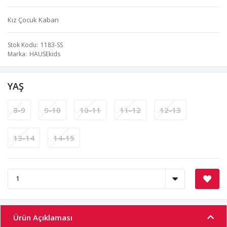
Kız Çocuk Kaban
Stok Kodu
1183-SS
Marka
HAUSEkids
YAŞ
8-9
9-10
10-11
11-12
12-13
13-14
14-15
Ürün Açıklaması