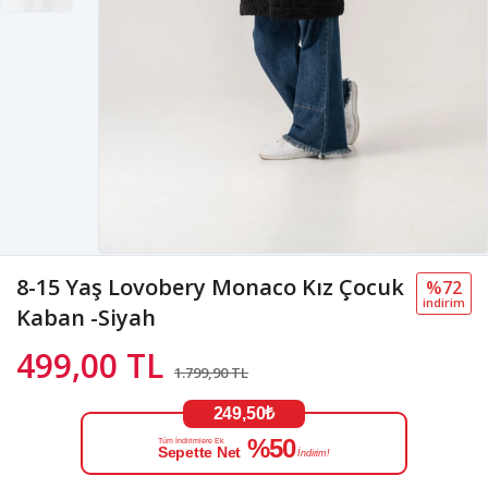
8-15 Yaş Lovobery Monaco Kız Çocuk
%72
i̇ndi̇ri̇m
Kaban -Siyah
499,00 TL
1.799,90 TL
249,50₺
%50
Tüm İndirimlere Ek
Sepette Net
İndirim!