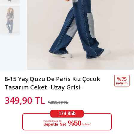
8-15 Yaş Quzu De Paris Kız Çocuk
%75
i̇ndi̇ri̇m
Tasarım Ceket -Uzay Grisi-
349,90 TL
1.399,90 TL
174,95₺
%50
Tüm İndirimlere Ek
Sepette Net
İndirim!