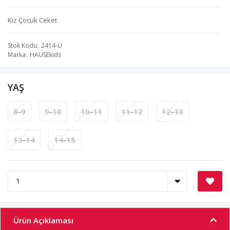
Kız Çocuk Ceket
Stok Kodu
2414-U
Marka
HAUSEkids
YAŞ
8-9
9-10
10-11
11-12
12-13
13-14
14-15
Ürün Açıklaması