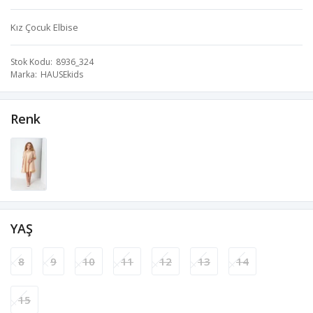
Kız Çocuk Elbise
Stok Kodu
8936_324
Marka
HAUSEkids
Renk
YAŞ
8
9
10
11
12
13
14
15