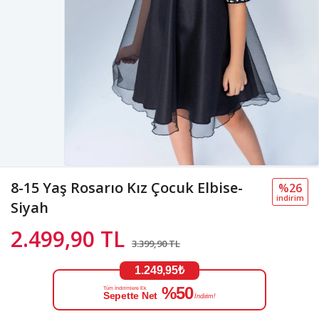
8-15 Yaş Rosarıo Kız Çocuk Elbise-
%26
i̇ndi̇ri̇m
Siyah
2.499,90 TL
3.399,90 TL
1.249,95₺
%50
Tüm İndirimlere Ek
Sepette Net
İndirim!