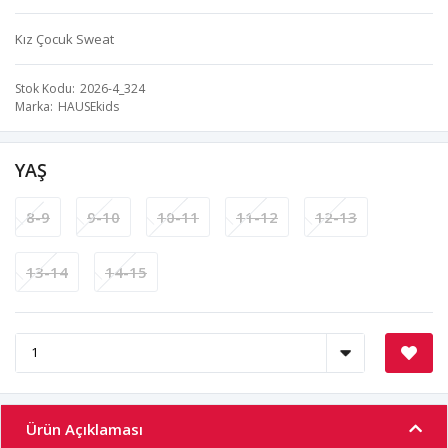
Kız Çocuk Sweat
Stok Kodu
2026-4_324
Marka
HAUSEkids
YAŞ
8-9
9-10
10-11
11-12
12-13
13-14
14-15
Ürün Açıklaması