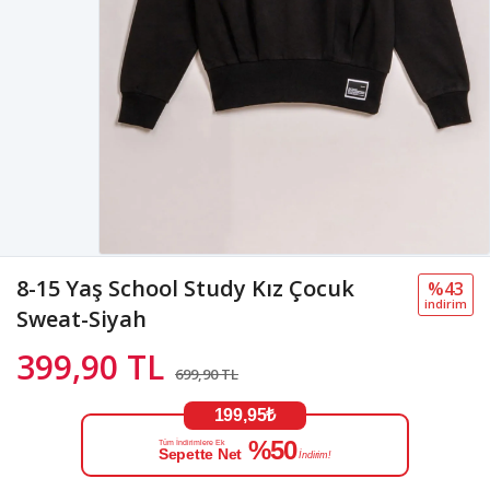
8-15 Yaş School Study Kız Çocuk
%43
i̇ndi̇ri̇m
Sweat-Siyah
399,90 TL
699,90 TL
199,95₺
%50
Tüm İndirimlere Ek
Sepette Net
İndirim!