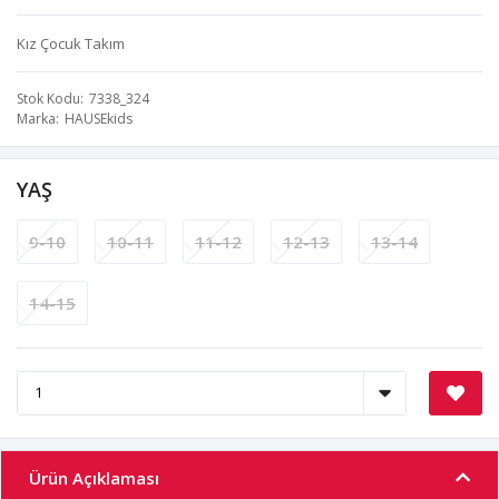
Kız Çocuk Takım
Stok Kodu
7338_324
Marka
HAUSEkids
YAŞ
9-10
10-11
11-12
12-13
13-14
14-15
Ürün Açıklaması