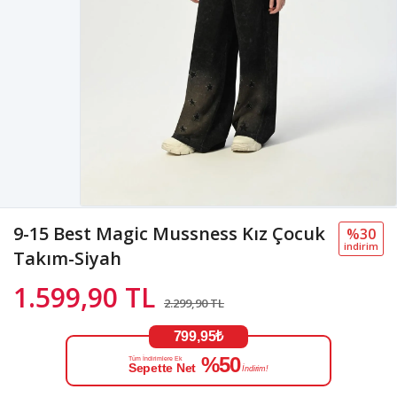
9-15 Best Magic Mussness Kız Çocuk
%30
i̇ndi̇ri̇m
Takım-Siyah
1.599,90 TL
2.299,90 TL
799,95₺
%50
Tüm İndirimlere Ek
Sepette Net
İndirim!