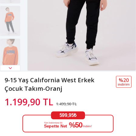
9-15 Yaş Calıfornia West Erkek
%20
i̇ndi̇ri̇m
Çocuk Takım-Oranj
1.199,90 TL
1.499,90 TL
599,95₺
%50
Tüm İndirimlere Ek
Sepette Net
İndirim!