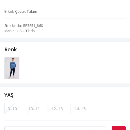
Erkek Çocuk Takım
Stok Kodu
RP3651_860
Marka
HAUSEkids
Renk
YAŞ
9-10
10-11
12-13
14-15