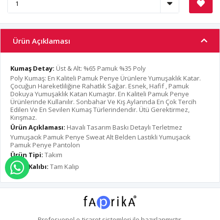
Ürün Açıklaması
Kumaş Detay:
Üst & Alt: %65 Pamuk %35 Poly
Poly Kumaş: En Kaliteli Pamuk Penye Ürünlere Yumuşaklık Katar.
Çocuğun Hareketliliğine Rahatlık Sağar. Esnek, Hafif , Pamuk
Dokuya Yumuşaklık Katan Kumaştır. En Kaliteli Pamuk Penye
Ürünlerinde Kullanılır. Sonbahar Ve Kış Aylarında En Çok Tercih
Edilen Ve En Sevilen Kumaş Türlerindendir. Ütü Gerektirmez,
Kırışmaz.
Ürün Açıklaması:
Havalı Tasarım Baskı Detaylı Terletmez
Yumuşacık Pamuk Penye Sweat Alt Belden Lastikli Yumuşacık
Pamuk Penye Pantolon
Ürün Tipi:
Takım
Ürün Kalıbı:
Tam Kalıp
WHATSAPP İLE SİPARİŞ VER
Profesyonel
e-ticaret
sistemleri ile hazırlanmıştır.