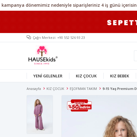
Çağrı Merkezi: +90 552 526 93 23
YENİ GELENLER
KIZ ÇOCUK
KIZ BEBEK
Anasayfa
KIZ ÇOCUK
EŞOFMAN TAKIM
9-15 Yaş Premium 