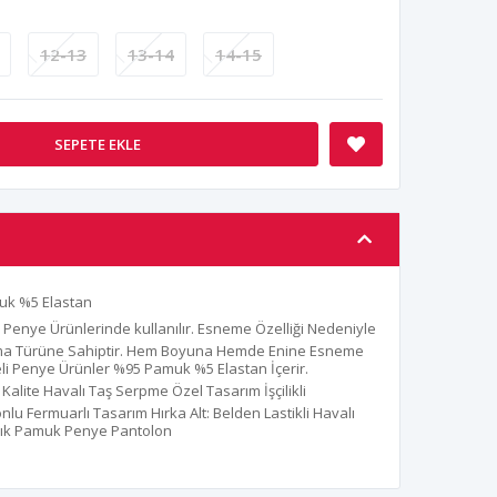
12-13
13-14
14-15
SEPETE EKLE
muk %5 Elastan
 Penye Ürünlerinde kullanılır. Esneme Özelliği Nedeniyle
uma Türüne Sahiptir. Hem Boyuna Hemde Enine Esneme
iteli Penye Ürünler %95 Pamuk %5 Elastan İçerir.
 Kalite Havalı Taş Serpme Özel Tasarım İşçilikli
 Fermuarlı Tasarım Hırka Alt: Belden Lastikli Havalı
acık Pamuk Penye Pantolon