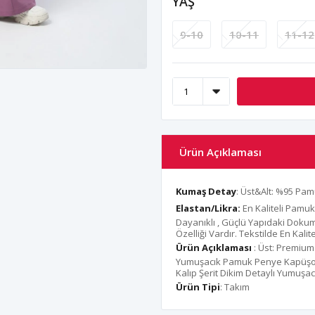
YAŞ
9-10
10-11
11-12
Ürün Açıklaması
Kumaş Detay
: Üst&Alt: %95 Pa
Elastan/Likra:
En Kaliteli Pamuk
Dayanıklı , Güçlü Yapıdaki Dok
Özelliği Vardır. Tekstilde En Kal
Ürün Açıklaması
: Üst: Premium
Yumuşacık Pamuk Penye Kapüşonlu
Kalıp Şerit Dikim Detaylı Yumuş
Ürün Tipi
: Takım