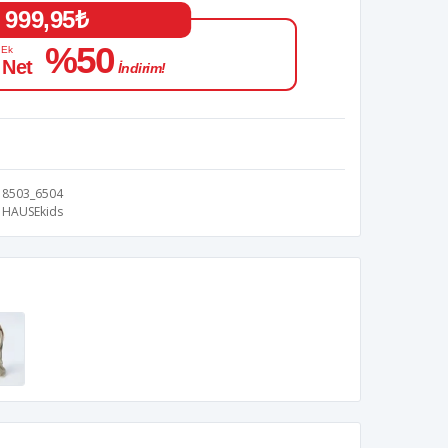
999,95₺
%50
 Ek
 Net
İndirim!
8503_6504
HAUSEkids