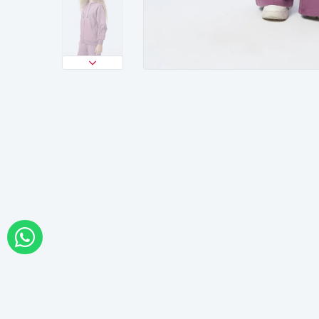
WHATSAPP İLE SİPARİŞ VER