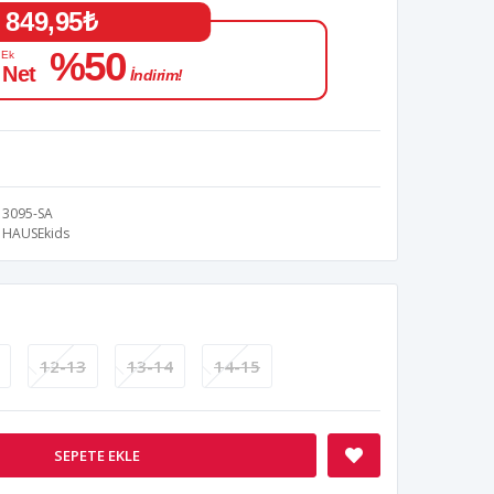
849,95₺
%50
 Ek
 Net
İndirim!
3095-SA
HAUSEkids
12-13
13-14
14-15
SEPETE EKLE