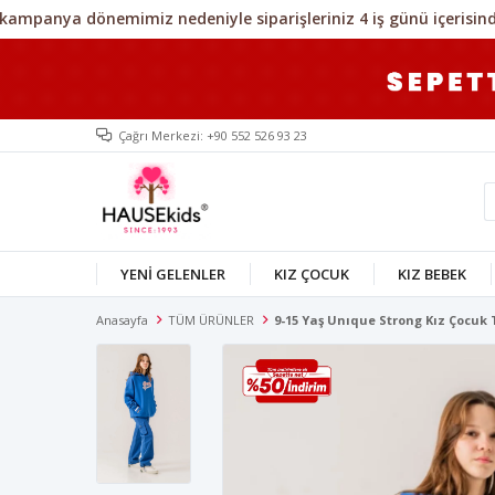
Çağrı Merkezi: +90 552 526 93 23
YENİ GELENLER
KIZ ÇOCUK
KIZ BEBEK
Anasayfa
TÜM ÜRÜNLER
9-15 Yaş Unıque Strong Kız Çocuk