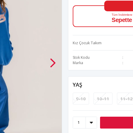
Tüm İndirimlere
Sepette
Kız Çocuk Takım
Stok Kodu
Marka
YAŞ
9-10
10-11
11-12