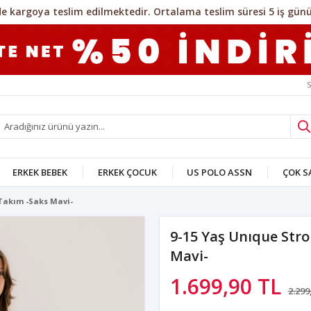
S
ERKEK BEBEK
ERKEK ÇOCUK
US POLO ASSN
ÇOK 
 Takım -Saks Mavi-
9-15 Yaş Unıque Str
Mavi-
1.699,90 TL
2.299