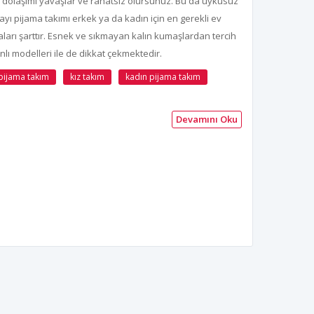
an dolaşımı yavaşlar ve rahatsız olursunuz. Bu da uykusuz
yı pijama takımı erkek ya da kadın için en gerekli ev
maları şarttır. Esnek ve sıkmayan kalın kumaşlardan tercih
lı modelleri ile de dikkat çekmektedir.
 pijama takım
kız takım
kadın pijama takım
Devamını Oku