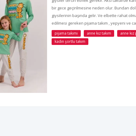
giysiler tercih etmek gerekir. Aksi takdirde k
bir gece geçirilmesine neden olur. Bundan dola
giysilerinin başında gelir. Ve elbette rahat ol
edilmesi gereken pijama takım , yepyeni ve can
pijama takımı
anne kız takım
anne kız
kadın şortlu takım