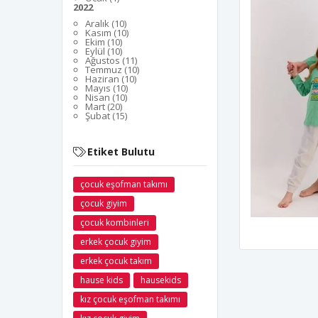
2022
Aralık (10)
Kasım (10)
Ekim (10)
Eylül (10)
Ağustos (11)
Temmuz (10)
Haziran (10)
Mayıs (10)
Nisan (10)
Mart (20)
Şubat (15)
Etiket Bulutu
çocuk eşofman takımı
çocuk giyim
çocuk kombinleri
erkek çocuk giyim
erkek çocuk takım
hause kids
hausekids
kız çocuk eşofman takımı