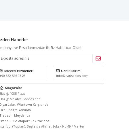
izden Haberler
mpanya ve Fırsatlarımızdan İlk Siz Haberdar Olun!
Müşteri Hizmetleri:
Geri Bildirim:
+90 552 526 93 23
info@hausekids.com
Elazığ: 1085 Plaza
Elazığ: Malatya Caddesinde
Diyarbakır: Wisntown Karşısında
Ordu: Sagra Yanında
Trabzon: Meydanda
İstanbul: Galataport Çok Yakında..
İstanbul (Toptan): Beştelsiz Ahmet Sokak No:49 / Merter