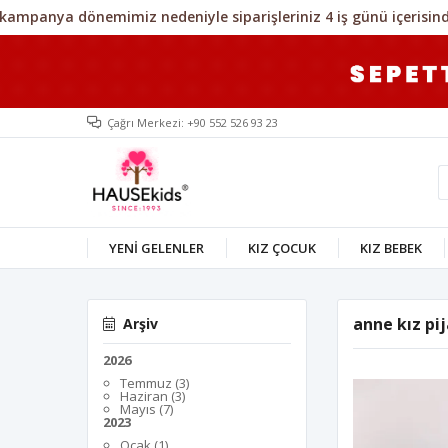
Çağrı Merkezi: +90 552 526 93 23
YENİ GELENLER
KIZ ÇOCUK
KIZ BEBEK
anne kız pi
Arşiv
2026
Temmuz (3)
Haziran (3)
Mayıs (7)
2023
Ocak (1)