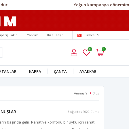
Yoğun kampanya dönemimiz ned
ipariş Takibi
Yardım
Bize Ulaşın
Türkçe
0
0
SATANLAR
KAPPA
ÇANTA
AYAKKABI
Anasayfa
Blog
UNUŞLAR
5 Ağustos 2022 Cuma
lerin başında gelir. Rahat ve konforlu bir uyku için rahat