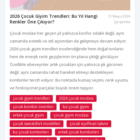
2026 Çocuk Giyim Trendleri: Bu Yıl Hangi
13 Mayıs 2026
Renkler Öne Çıkıyor?
Çarşamba
Çocuk modası her geçen yıl yalnızca konfor odaklı değil, aynı
zamanda estetik ve stil açısından da gelişmeye devam ediyor.
2026 çocuk giyim trendleri incelendiğinde hem doğal tonların
hem de enerjik renk geçişlerinin ön plana çıktığı görülüyor.
Özellikle ebeveynler artık çocukları için yalnızca şık görünen
değil, aynı zamanda rahat hareket etmeyi destekleyen
kombinler tercih ediyor. Bu noktada kumaş seçimi, renk uyumu
ve fonksiyonel parçalar büyük önem taşıyor.
çocuk giyim trendleri
2026 çocuk modası
çocuk kombin önerileri
kız çocuk giyim
erkek çocuk giyim
çocuk giyim modası
çocuk sweatshirt modelleri
çocuk eşofman takımı
kız çocuk kombinleri
erkek çocuk kombinleri