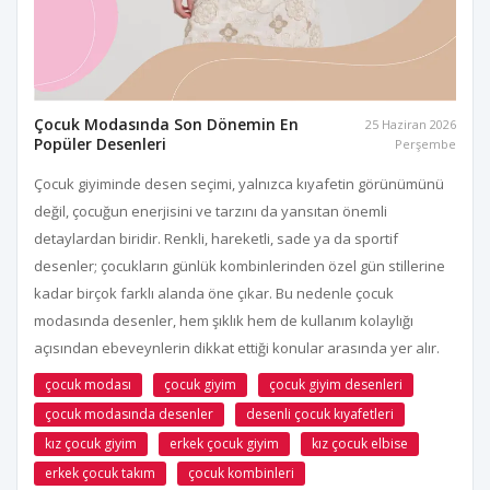
Çocuk Modasında Son Dönemin En
25 Haziran 2026
Popüler Desenleri
Perşembe
Çocuk giyiminde desen seçimi, yalnızca kıyafetin görünümünü
değil, çocuğun enerjisini ve tarzını da yansıtan önemli
detaylardan biridir. Renkli, hareketli, sade ya da sportif
desenler; çocukların günlük kombinlerinden özel gün stillerine
kadar birçok farklı alanda öne çıkar. Bu nedenle çocuk
modasında desenler, hem şıklık hem de kullanım kolaylığı
açısından ebeveynlerin dikkat ettiği konular arasında yer alır.
çocuk modası
çocuk giyim
çocuk giyim desenleri
çocuk modasında desenler
desenli çocuk kıyafetleri
kız çocuk giyim
erkek çocuk giyim
kız çocuk elbise
erkek çocuk takım
çocuk kombinleri