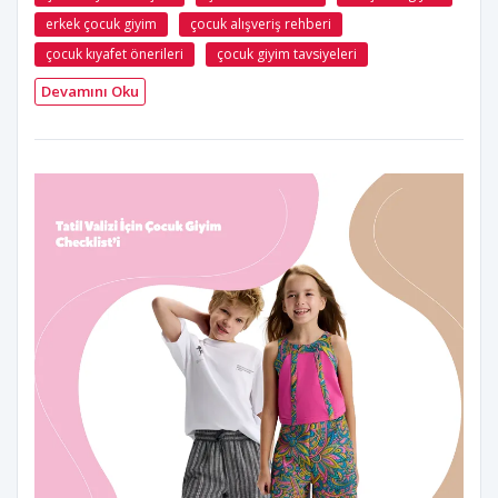
erkek çocuk giyim
çocuk alışveriş rehberi
çocuk kıyafet önerileri
çocuk giyim tavsiyeleri
Devamını Oku