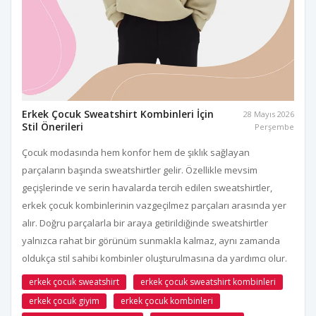
Erkek Çocuk Sweatshirt Kombinleri İçin
28 Mayıs 2026
Stil Önerileri
Perşembe
Çocuk modasında hem konfor hem de şıklık sağlayan
parçaların başında sweatshirtler gelir. Özellikle mevsim
geçişlerinde ve serin havalarda tercih edilen sweatshirtler,
erkek çocuk kombinlerinin vazgeçilmez parçaları arasında yer
alır. Doğru parçalarla bir araya getirildiğinde sweatshirtler
yalnızca rahat bir görünüm sunmakla kalmaz, aynı zamanda
oldukça stil sahibi kombinler oluşturulmasına da yardımcı olur.
erkek çocuk sweatshirt
erkek çocuk sweatshirt kombinleri
erkek çocuk giyim
erkek çocuk kombinleri