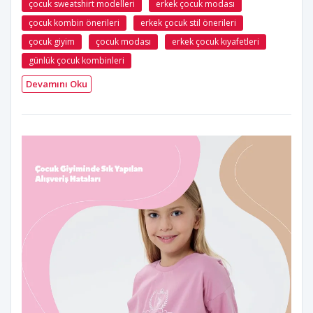
çocuk sweatshirt modelleri
erkek çocuk modası
çocuk kombin önerileri
erkek çocuk stil önerileri
çocuk giyim
çocuk modası
erkek çocuk kıyafetleri
günlük çocuk kombinleri
Devamını Oku