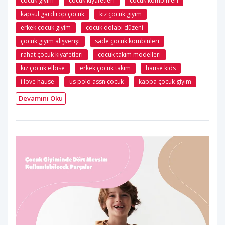
çocuk giyim
çocuk kıyafetleri
çocuk kombinleri
kapsül gardırop çocuk
kız çocuk giyim
erkek çocuk giyim
çocuk dolabı düzeni
çocuk giyim alışverişi
sade çocuk kombinleri
rahat çocuk kıyafetleri
çocuk takım modelleri
kız çocuk elbise
erkek çocuk takım
hause kids
i love hause
us polo assn çocuk
kappa çocuk giyim
Devamını Oku