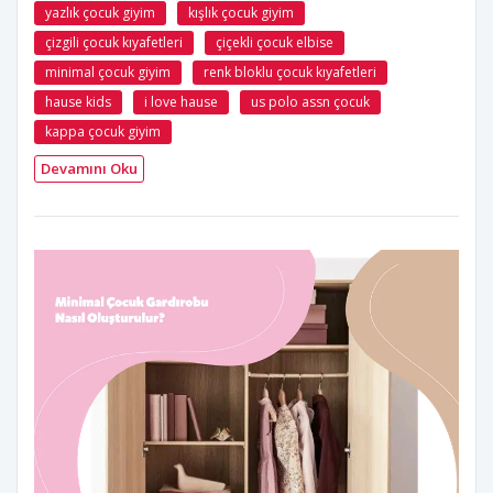
yazlık çocuk giyim
kışlık çocuk giyim
çizgili çocuk kıyafetleri
çiçekli çocuk elbise
minimal çocuk giyim
renk bloklu çocuk kıyafetleri
hause kids
i love hause
us polo assn çocuk
kappa çocuk giyim
Devamını Oku