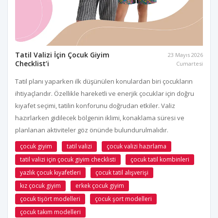
Tatil Valizi İçin Çocuk Giyim
23 Mayıs 2026
Checklist’i
Cumartesi
Tatil planı yaparken ilk düşünülen konulardan biri çocukların
ihtiyaçlarıdır. Özellikle hareketli ve enerjik çocuklar için doğru
kıyafet seçimi, tatilin konforunu doğrudan etkiler. Valiz
hazırlarken gidilecek bölgenin iklimi, konaklama süresi ve
planlanan aktiviteler göz önünde bulundurulmalıdır.
çocuk giyim
tatil valizi
çocuk valizi hazırlama
tatil valizi için çocuk giyim checklisti
çocuk tatil kombinleri
yazlık çocuk kıyafetleri
çocuk tatil alışverişi
kız çocuk giyim
erkek çocuk giyim
çocuk tişört modelleri
çocuk şort modelleri
çocuk takım modelleri