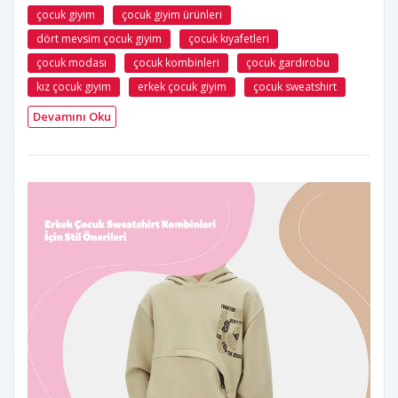
çocuk giyim
çocuk giyim ürünleri
dört mevsim çocuk giyim
çocuk kıyafetleri
çocuk modası
çocuk kombinleri
çocuk gardırobu
kız çocuk giyim
erkek çocuk giyim
çocuk sweatshirt
Devamını Oku