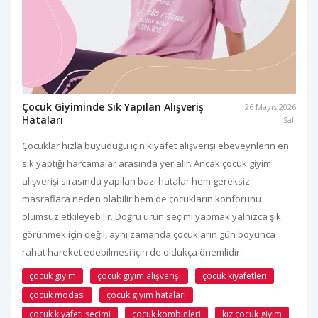
Çocuk Giyiminde Sık Yapılan Alışveriş
26 Mayıs 2026
Hataları
Salı
Çocuklar hızla büyüdüğü için kıyafet alışverişi ebeveynlerin en
sık yaptığı harcamalar arasında yer alır. Ancak çocuk giyim
alışverişi sırasında yapılan bazı hatalar hem gereksiz
masraflara neden olabilir hem de çocukların konforunu
olumsuz etkileyebilir. Doğru ürün seçimi yapmak yalnızca şık
görünmek için değil, aynı zamanda çocukların gün boyunca
rahat hareket edebilmesi için de oldukça önemlidir.
çocuk giyim
çocuk giyim alışverişi
çocuk kıyafetleri
çocuk modası
çocuk giyim hataları
çocuk kıyafeti seçimi
çocuk kombinleri
kız çocuk giyim