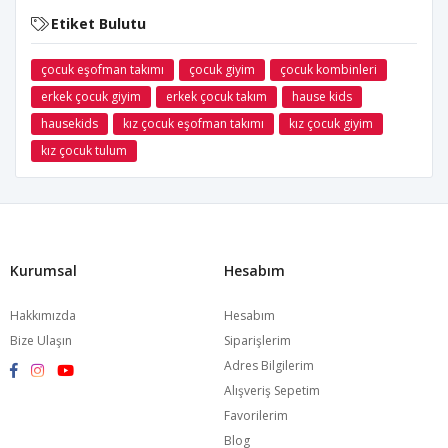
Etiket Bulutu
çocuk eşofman takımı
çocuk giyim
çocuk kombinleri
erkek çocuk giyim
erkek çocuk takım
hause kids
hausekids
kız çocuk eşofman takımı
kız çocuk giyim
kız çocuk tulum
Kurumsal
Hesabım
Hakkımızda
Hesabım
Bize Ulaşın
Siparişlerim
Adres Bilgilerim
Alışveriş Sepetim
Favorilerim
Blog