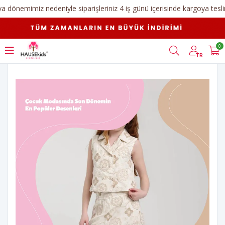
erkek çocuk giyim - Blog
0
Anasayfa
Blog
TR