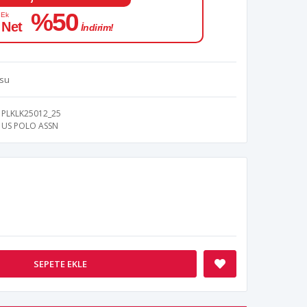
%50
 Ek
 Net
İndirim!
usu
PLKLK25012_25
US POLO ASSN
SEPETE EKLE