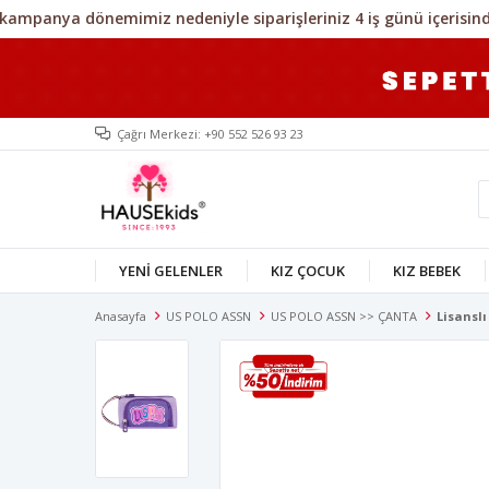
Çağrı Merkezi: +90 552 526 93 23
YENİ GELENLER
KIZ ÇOCUK
KIZ BEBEK
Anasayfa
US POLO ASSN
US POLO ASSN >> ÇANTA
Lisansl