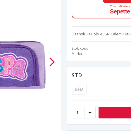
Tüm İndirimlere
Sepette
Lisanslı Us Polo ASSN Kalem Kut
Stok Kodu
Marka
STD
STD