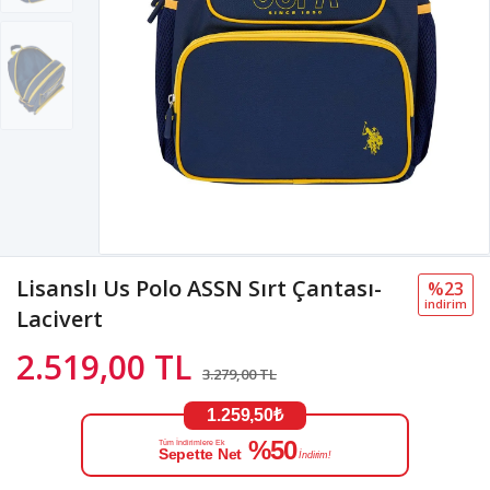
Lisanslı Us Polo ASSN Sırt Çantası-
%23
i̇ndi̇ri̇m
Lacivert
2.519,00 TL
3.279,00 TL
1.259,50₺
%50
Tüm İndirimlere Ek
Sepette Net
İndirim!