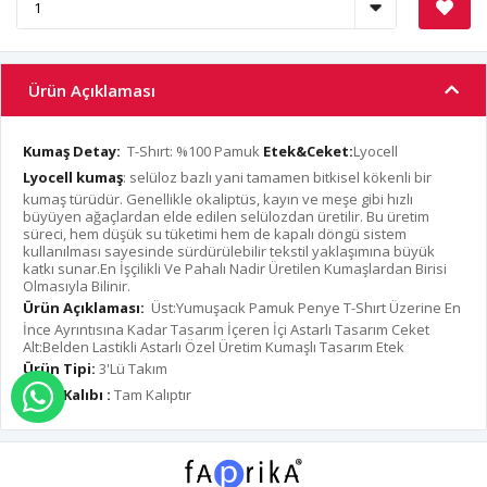
Ürün Açıklaması
Kumaş Detay:
T-Shırt: %100 Pamuk
Etek&Ceket:
Lyocell
Lyocell kumaş
: selüloz bazlı yani tamamen bitkisel kökenli bir
kumaş türüdür. Genellikle okaliptüs, kayın ve meşe gibi hızlı
büyüyen ağaçlardan elde edilen selülozdan üretilir. Bu üretim
süreci, hem düşük su tüketimi hem de kapalı döngü sistem
kullanılması sayesinde sürdürülebilir tekstil yaklaşımına büyük
katkı sunar.En İşçilikli Ve Pahalı Nadir Üretilen Kumaşlardan Birisi
Olmasıyla Bilinir.
Ürün Açıklaması:
Üst:Yumuşacık Pamuk Penye T-Shırt Üzerine En
İnce Ayrıntısına Kadar Tasarım İçeren İçi Astarlı Tasarım Ceket
Alt:Belden Lastikli Astarlı Özel Üretim Kumaşlı Tasarım Etek
Ürün Tipi:
3'Lü Takım
Ürün Kalıbı :
Tam Kalıptır
WHATSAPP İLE SİPARİŞ VER