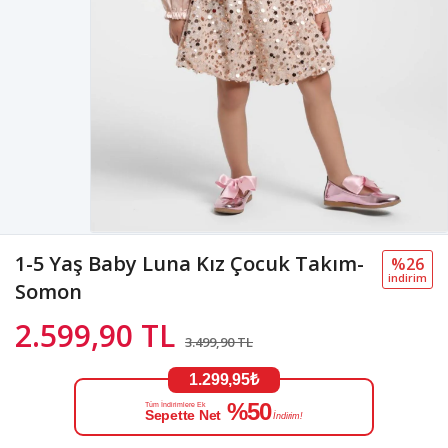
1-5 Yaş Baby Luna Kız Çocuk Takım-
%26
i̇ndi̇ri̇m
Somon
2.599,90 TL
3.499,90 TL
1.299,95₺
%50
Tüm İndirimlere Ek
Sepette Net
İndirim!