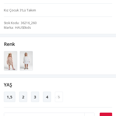
Kız Çocuk 3'Lü Takım
Stok Kodu
36216_260
Marka
HAUSEkids
Renk
YAŞ
1,5
2
3
4
5