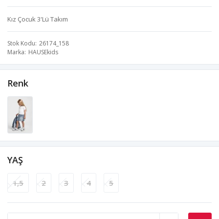
Kız Çocuk 3'Lü Takım
Stok Kodu
26174_158
Marka
HAUSEkids
Renk
YAŞ
1,5
2
3
4
5