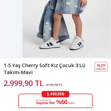
1-5 Yaş Cherry Soft Kız Çocuk 3'Lü
%29
i̇ndi̇ri̇m
Takım-Mavi
2.999,90 TL
4.199,90 TL
1.499,95₺
%50
Tüm İndirimlere Ek
Sepette Net
İndirim!