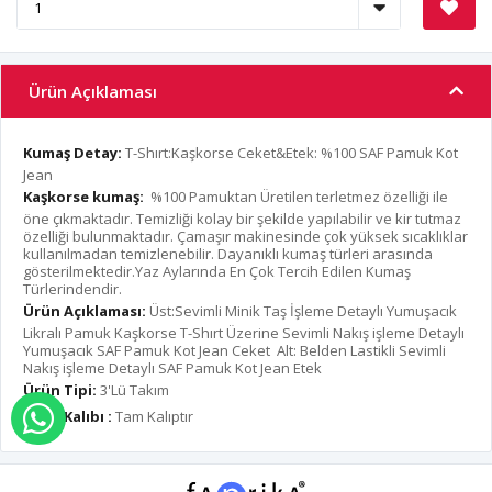
Ürün Açıklaması
Kumaş Detay:
T-Shırt:Kaşkorse Ceket&Etek: %100 SAF Pamuk Kot
Jean
Kaşkorse kumaş:
%100 Pamuktan Üretilen terletmez özelliği ile
öne çıkmaktadır. Temizliği kolay bir şekilde yapılabilir ve kir tutmaz
özelliği bulunmaktadır. Çamaşır makinesinde çok yüksek sıcaklıklar
kullanılmadan temizlenebilir. Dayanıklı kumaş türleri arasında
gösterilmektedir.Yaz Aylarında En Çok Tercih Edilen Kumaş
Türlerindendir.
Ürün Açıklaması:
Üst:Sevimli Minik Taş İşleme Detaylı Yumuşacık
Likralı Pamuk Kaşkorse T-Shırt Üzerine Sevimli Nakış işleme Detaylı
Yumuşacık SAF Pamuk Kot Jean Ceket Alt: Belden Lastikli Sevimli
Nakış işleme Detaylı SAF Pamuk Kot Jean Etek
Ürün Tipi:
3'Lü Takım
Ürün Kalıbı :
Tam Kalıptır
WHATSAPP İLE SİPARİŞ VER