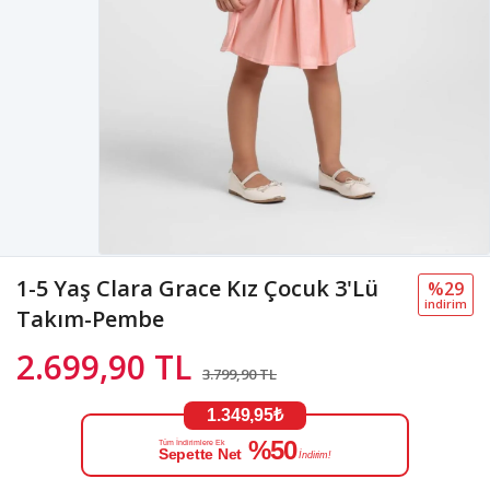
1-5 Yaş Clara Grace Kız Çocuk 3'Lü
%29
i̇ndi̇ri̇m
Takım-Pembe
2.699,90 TL
3.799,90 TL
1.349,95₺
%50
Tüm İndirimlere Ek
Sepette Net
İndirim!