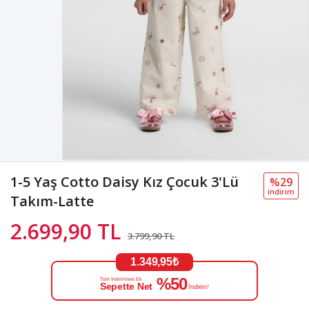
1-5 Yaş Cotto Daisy Kız Çocuk 3'Lü
%29
i̇ndi̇ri̇m
Takım-Latte
2.699,90 TL
3.799,90 TL
1.349,95₺
%50
Tüm İndirimlere Ek
Sepette Net
İndirim!