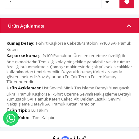
Ürün Açıklaması
Kumaş Detay:
T-Shırt:Kaşkorse Ceket&Pantolon: %100 SAF Pamuk
Keten
Kaşkorse kumaş:
%100 Pamuktan Üretilen terletmez özelliği ile
öne çıkmaktadır. Temizliği kolay bir şekilde yapılabilir ve kir tutmaz
özelliği bulunmaktadır. Çamaşır makinesinde çok yüksek sıcaklıklar
kullanılmadan temizlenebilir. Dayanıklı kumaş türleri arasında
gösterilmektedir.Yaz Aylarında En Çok Tercih Edilen Kumaş
Türlerindendir.
Ürün Açıklaması:
Üst:Sevimli Minik Taş İşleme Detaylı Yumuşacık
Likralı Pamuk Kaşkorse T-Shırt Üzerine Sevimli Nakış işleme Detaylı
Yumuşacık SAF Pamuk Keten Ceket Alt: Belden Lastikli Sevimli
Nakış işleme Detaylı SAF Pamuk Keten Pantolon
Ürün Tipi:
3'Lü Takım
Ürün Kalıbı :
Tam Kalıptır
WHATSAPP İLE SİPARİŞ VER