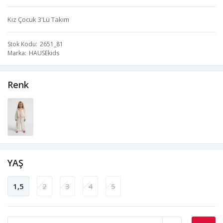
Kız Çocuk 3'Lü Takım
Stok Kodu
2651_81
Marka
HAUSEkids
Renk
YAŞ
1,5
2
3
4
5