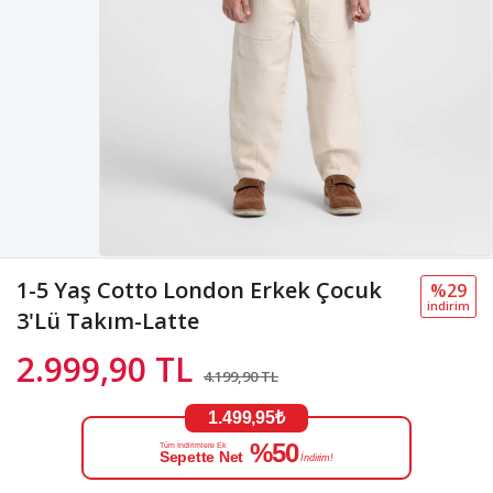
1-5 Yaş Cotto London Erkek Çocuk
%29
i̇ndi̇ri̇m
3'Lü Takım-Latte
2.999,90 TL
4.199,90 TL
1.499,95₺
%50
Tüm İndirimlere Ek
Sepette Net
İndirim!