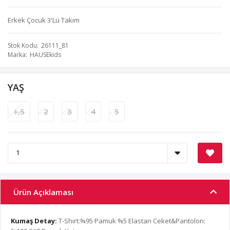
Erkek Çocuk 3'Lü Takım
Stok Kodu
26111_81
Marka
HAUSEkids
YAŞ
1,5
2
3
4
5
Ürün Açıklaması
Kumaş Detay:
T-Shırt:%95 Pamuk %5 Elastan Ceket&Pantolon: