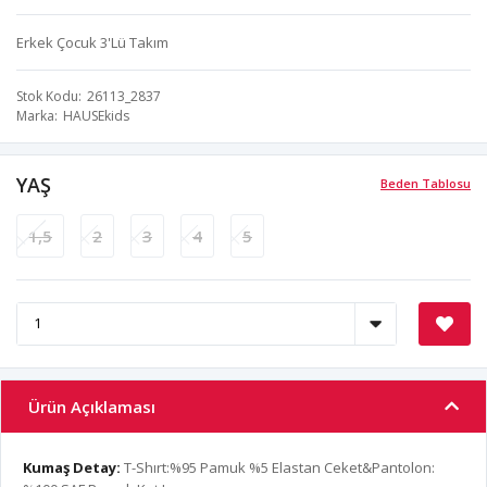
Erkek Çocuk 3'Lü Takım
Stok Kodu
26113_2837
Marka
HAUSEkids
YAŞ
Beden Tablosu
1,5
2
3
4
5
Ürün Açıklaması
Kumaş Detay:
T-Shırt:%95 Pamuk %5 Elastan Ceket&Pantolon: