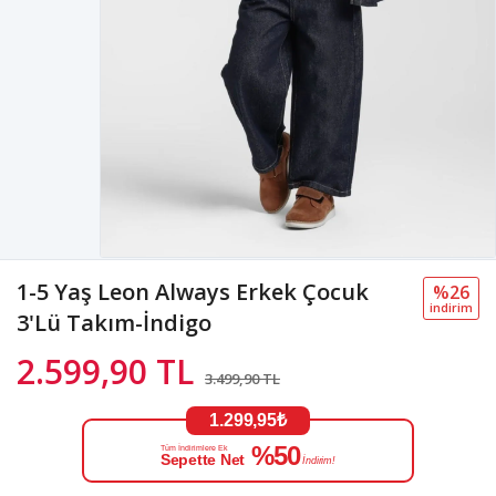
1-5 Yaş Leon Always Erkek Çocuk
%26
i̇ndi̇ri̇m
3'Lü Takım-İndigo
2.599,90 TL
3.499,90 TL
1.299,95₺
%50
Tüm İndirimlere Ek
Sepette Net
İndirim!