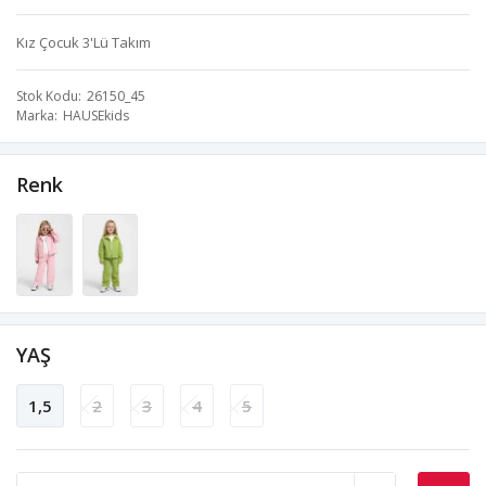
Kız Çocuk 3'Lü Takım
Stok Kodu
26150_45
Marka
HAUSEkids
Renk
YAŞ
1,5
2
3
4
5