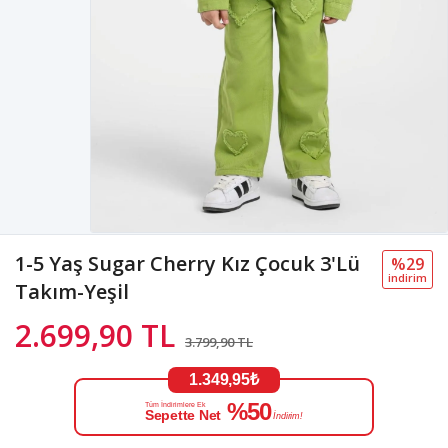
1-5 Yaş Sugar Cherry Kız Çocuk 3'Lü
%29
i̇ndi̇ri̇m
Takım-Yeşil
2.699,90 TL
3.799,90 TL
1.349,95₺
%50
Tüm İndirimlere Ek
Sepette Net
İndirim!