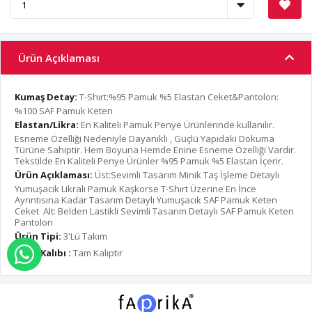
Ürün Açıklaması
Kumaş Detay:
T-Shırt:%95 Pamuk %5 Elastan Ceket&Pantolon:
%100 SAF Pamuk Keten
Elastan/Likra:
En Kaliteli Pamuk Penye Ürünlerinde kullanılır.
Esneme Özelliği Nedeniyle Dayanıklı , Güçlü Yapıdaki Dokuma
Türüne Sahiptir. Hem Boyuna Hemde Enine Esneme Özelliği Vardır.
Tekstilde En Kaliteli Penye Ürünler %95 Pamuk %5 Elastan İçerir.
Ürün Açıklaması:
Üst:Sevimli Tasarım Minik Taş İşleme Detaylı
Yumuşacık Likralı Pamuk Kaşkorse T-Shırt Üzerine En İnce
Ayrıntısına Kadar Tasarım Detaylı Yumuşacık SAF Pamuk Keten
Ceket Alt: Belden Lastikli Sevimli Tasarım Detaylı SAF Pamuk Keten
Pantolon
Ürün Tipi:
3'Lü Takım
Ürün Kalıbı :
Tam Kalıptır
WHATSAPP İLE SİPARİŞ VER