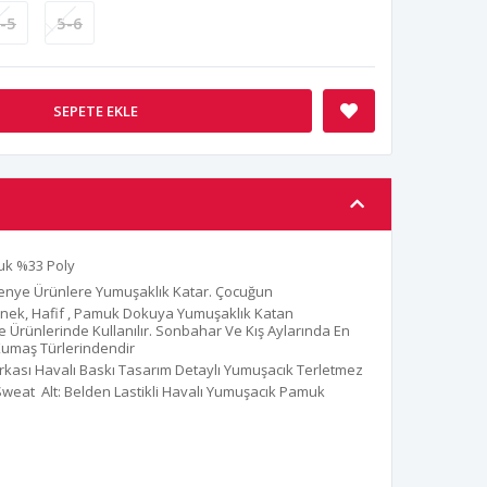
-5
5-6
SEPETE EKLE
uk %33 Poly
Penye Ürünlere Yumuşaklık Katar. Çocuğun
Esnek, Hafif , Pamuk Dokuya Yumuşaklık Katan
e Ürünlerinde Kullanılır. Sonbahar Ve Kış Aylarında En
 Kumaş Türlerindendir
rkası Havalı Baskı Tasarım Detaylı Yumuşacık Terletmez
weat Alt: Belden Lastikli Havalı Yumuşacık Pamuk