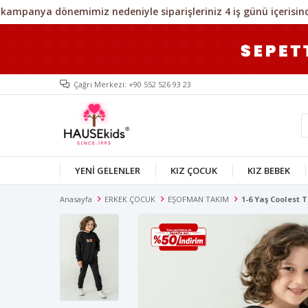
Çağrı Merkezi: +90 552 526 93 23
YENİ GELENLER
KIZ ÇOCUK
KIZ BEBEK
Anasayfa
ERKEK ÇOCUK
EŞOFMAN TAKIM
1-6 Yaş Coolest