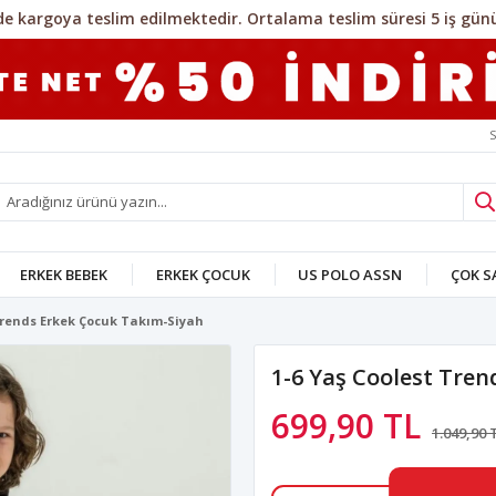
S
ERKEK BEBEK
ERKEK ÇOCUK
US POLO ASSN
ÇOK 
 Trends Erkek Çocuk Takım-Siyah
1-6 Yaş Coolest Tre
699,90 TL
1.049,90 