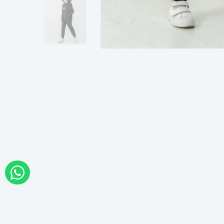
WHATSAPP İLE SİPARİŞ VER