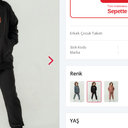
Tüm İndirimlere
Sepette
Erkek Çocuk Takım
Stok Kodu
Marka
Renk
YAŞ