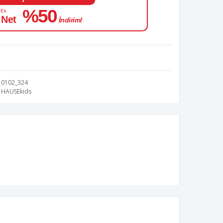
%50
 Ek
 Net
İndirim!
0102_324
HAUSEkids