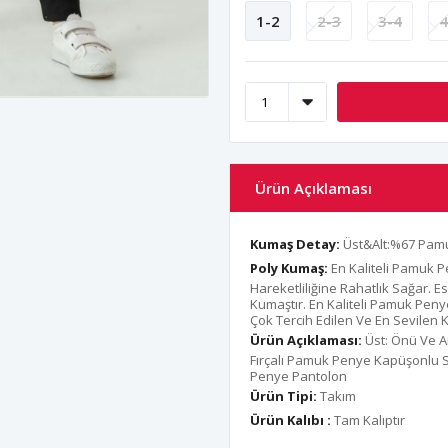
1-2
2-3
3-4
4
Ürün Açıklaması
Kumaş Detay:
Üst&Alt:%67 Pam
Poly Kumaş:
En Kaliteli Pamuk 
Hareketliliğine Rahatlık Sağar. 
Kumaştır. En Kaliteli Pamuk Peny
Çok Tercih Edilen Ve En Sevilen
Ürün Açıklaması:
Üst: Önü Ve A
Fırçalı Pamuk Penye Kapüşonlu S
Penye Pantolon
Ürün Tipi:
Takım
Ürün Kalıbı :
Tam Kalıptır