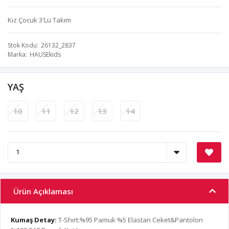
Kız Çocuk 3'Lü Takım
Stok Kodu
26132_2837
Marka
HAUSEkids
YAŞ
10
11
12
13
14
Ürün Açıklaması
Kumaş Detay:
T-Shırt:%95 Pamuk %5 Elastan Ceket&Pantolon