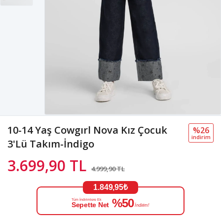
10-14 Yaş Cowgırl Nova Kız Çocuk
%26
i̇ndi̇ri̇m
3'Lü Takım-İndigo
3.699,90 TL
4.999,90 TL
1.849,95₺
%50
Tüm İndirimlere Ek
Sepette Net
İndirim!