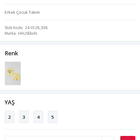
Erkek Çocuk Takım
Stok Kodu
24-0128_938
Marka
HAUSEkids
Renk
YAŞ
2
3
4
5