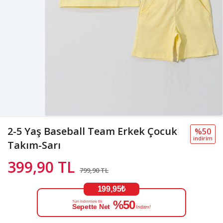
2-5 Yaş Baseball Team Erkek Çocuk
%50
i̇ndi̇ri̇m
Takım-Sarı
399,90 TL
799,90 TL
199,95₺
%50
Tüm İndirimlere Ek
Sepette Net
İndirim!