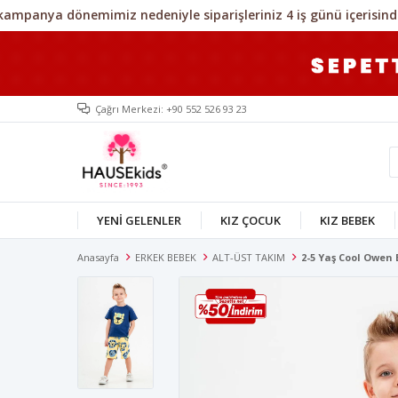
Çağrı Merkezi: +90 552 526 93 23
YENİ GELENLER
KIZ ÇOCUK
KIZ BEBEK
Anasayfa
ERKEK BEBEK
ALT-ÜST TAKIM
2-5 Yaş Cool Owen