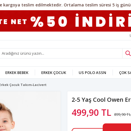
S
ERKEK BEBEK
ERKEK ÇOCUK
US POLO ASSN
ÇOK 
 Erkek Çocuk Takım-Lacivert
2-5 Yaş Cool Owen E
499,90 TL
899,90 TL