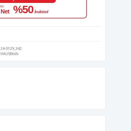
%50
 Ek
 Net
İndirim!
24-0129_342
HAUSEkids