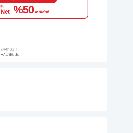
%50
 Ek
 Net
İndirim!
24-0132_1
HAUSEkids