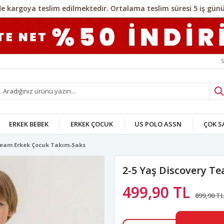
S
ERKEK BEBEK
ERKEK ÇOCUK
US POLO ASSN
ÇOK 
 Team Erkek Çocuk Takım-Saks
2-5 Yaş Discovery T
499,90 TL
899,90 TL