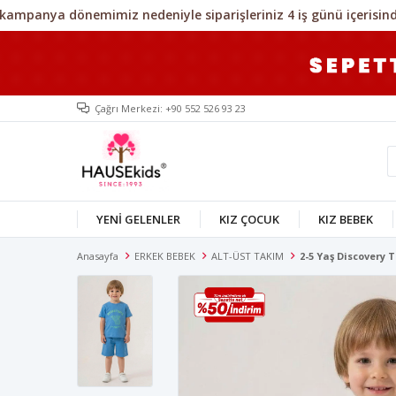
Çağrı Merkezi: +90 552 526 93 23
YENİ GELENLER
KIZ ÇOCUK
KIZ BEBEK
Anasayfa
ERKEK BEBEK
ALT-ÜST TAKIM
2-5 Yaş Discovery