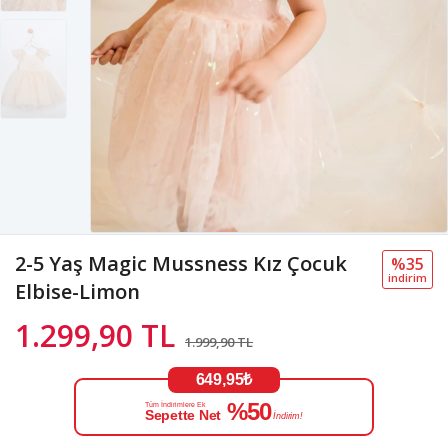
2-5 Yaş Magic Mussness Kız Çocuk
%35
i̇ndi̇ri̇m
Elbise-Limon
1.299,90 TL
1.999,90 TL
649,95₺
%50
Tüm İndirimlere Ek
Sepette Net
İndirim!