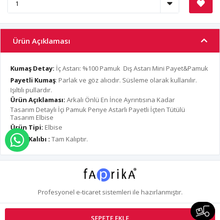
Ürün Açıklaması
Kumaş Detay:
İç Astarı: %100 Pamuk Dış Astarı Mini Payet&Pamuk
Payetli Kumaş
: Parlak ve göz alıcıdır. Süsleme olarak kullanılır.
Işıltılı pullardır.
Ürün Açıklaması:
Arkalı Önlü En İnce Ayrıntısına Kadar
Tasarım Detaylı İçi Pamuk Penye Astarlı Payetli İçten Tütülü
Tasarım Elbise
Ürün Tipi:
Elbise
Ürün Kalıbı :
Tam Kalıptır.
WHATSAPP İLE SİPARİŞ VER
Profesyonel
e-ticaret
sistemleri ile hazırlanmıştır.
S
SEPETE EKLE