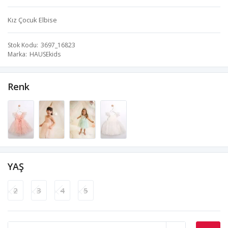
Kız Çocuk Elbise
Stok Kodu
3697_16823
Marka
HAUSEkids
Renk
YAŞ
2
3
4
5