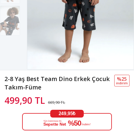
2-8 Yaş Best Team Dino Erkek Çocuk
%25
i̇ndi̇ri̇m
Takım-Füme
499,90 TL
669,90 TL
249,95₺
%50
Tüm İndirimlere Ek
Sepette Net
İndirim!