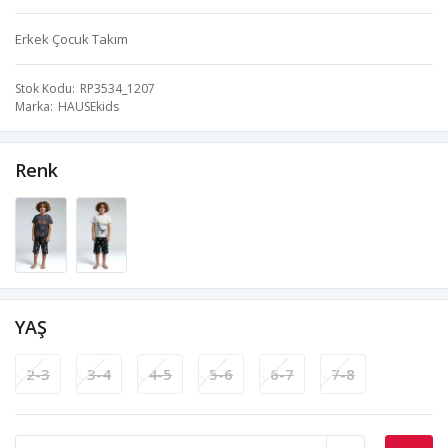
Erkek Çocuk Takım
Stok Kodu
RP3534_1207
Marka
HAUSEkids
Renk
YAŞ
2-3
3-4
4-5
5-6
6-7
7-8