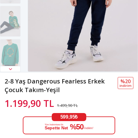
2-8 Yaş Dangerous Fearless Erkek
%20
i̇ndi̇ri̇m
Çocuk Takım-Yeşil
1.199,90 TL
1.499,90 TL
599,95₺
%50
Tüm İndirimlere Ek
Sepette Net
İndirim!