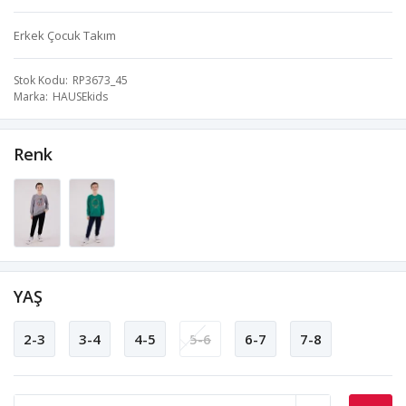
Erkek Çocuk Takım
Stok Kodu
RP3673_45
Marka
HAUSEkids
Renk
YAŞ
2-3
3-4
4-5
5-6
6-7
7-8