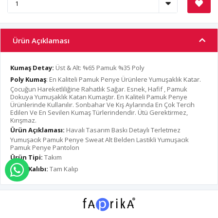
Ürün Açıklaması
Kumaş Detay:
Üst & Alt: %65 Pamuk %35 Poly
Poly Kumaş
: En Kaliteli Pamuk Penye Ürünlere Yumuşaklık Katar.
Çocuğun Hareketliliğine Rahatlık Sağar. Esnek, Hafif , Pamuk
Dokuya Yumuşaklık Katan Kumaştır. En Kaliteli Pamuk Penye
Ürünlerinde Kullanılır. Sonbahar Ve Kış Aylarında En Çok Tercih
Edilen Ve En Sevilen Kumaş Türlerindendir. Ütü Gerektirmez,
Kırışmaz.
Ürün Açıklaması:
Havalı Tasarım Baskı Detaylı Terletmez
Yumuşacık Pamuk Penye Sweat Alt Belden Lastikli Yumuşacık
Pamuk Penye Pantolon
Ürün Tipi:
Takım
Ürün Kalıbı:
Tam Kalıp
WHATSAPP İLE SİPARİŞ VER