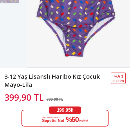
3-12 Yaş Lisanslı Haribo Kız Çocuk
%50
i̇ndi̇ri̇m
Mayo-Lila
399,90 TL
799,90 TL
199,95₺
%50
Tüm İndirimlere Ek
Sepette Net
İndirim!