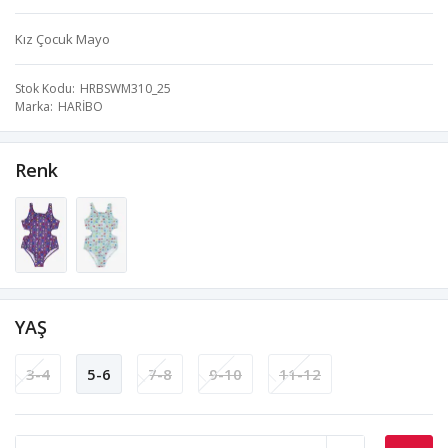
Kız Çocuk Mayo
Stok Kodu
HRBSWM310_25
Marka
HARİBO
Renk
YAŞ
3-4
5-6
7-8
9-10
11-12